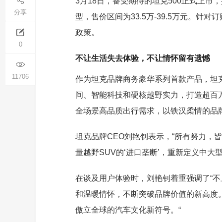
3月18日，备受期待的坦克500正式上市
分享
型，售价区间为33.5万-39.5万元。
政策。
0
不让生活失去体验，不让情怀留有遗憾
11706
作为坦克品牌商务豪华系列首款产品，坦克
间、智能科技和硬核越野实力，打造超百
全场景高品质出行需求，以铁汉柔情的品
坦克品牌CEO刘艳钊表示，“所有努力，
量越野SUV的‘进口垄断’，重新定义中大
在谈及用户体验时，刘艳钊着重强调了“不
和温暖情怀，不断突破品牌价值的新高度。
傲立全球的汽车文化新符号。“