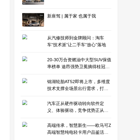
新座驾 | 属于家 也属于我
从汽修技师到金牌顾问：淘车
车“技术派”让二手车“放心”落地
20-30万合资燃油中大型SUV保值
率榜单 途昂强势卫冕摘得桂冠，
途昂X紧随其后稳居榜眼
锦湖轮胎AT52即将上市，多维度
技术支撑全场景出行需求，打造
全地形轮胎新选择
汽车正从硬件驱动转向软件定
义、体验驱动，竞争优势正从硬
件本身转向智能化
高端传承，智慧新生——欧马可Z
高端智慧纯电轻卡用户品鉴活动
圆满举行