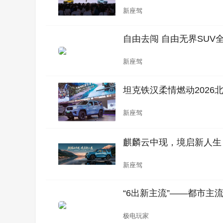
新座驾
自由去闯 自由无界SUV全
新座驾
坦克铁汉柔情燃动2026
新座驾
麒麟云中现，境启新人生！
新座驾
“6出新主流”——都市主
极电玩家