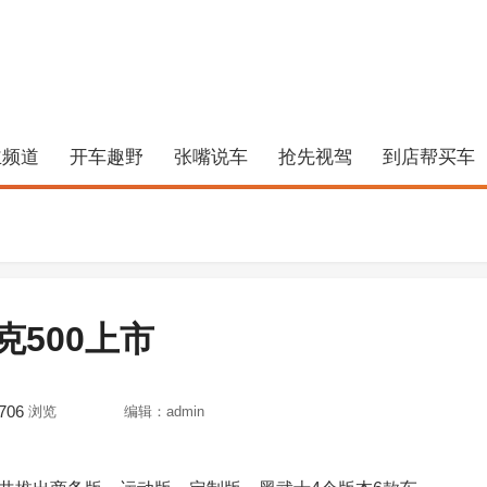
主频道
开车趣野
张嘴说车
抢先视驾
到店帮买车
500上市
706
浏览
编辑：admin