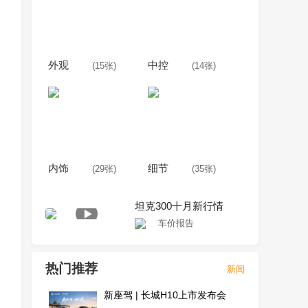
外观
中控
(15张)
(14张)
内饰
细节
(29张)
(35张)
坦克300十月新行情
车价报告
热门推荐
新闻
新座驾 | 长城H10上市发布会