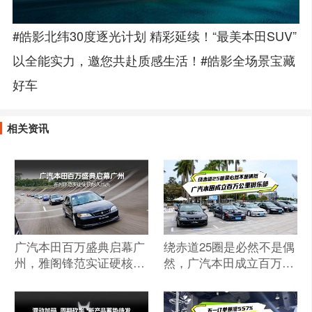
#皓影北纬30度逐光计划 精彩延续！“最美本田SUV”
以全能实力，邀您共赴质感生活！#皓影全场景宝藏
好车
相关资讯
广汽本田百万盛典启幕广
绕赤道25圈是必然不是偶
州，雅阁锋范实证硬核耐
然，广汽本田成立百万公
久品质
里俱乐部