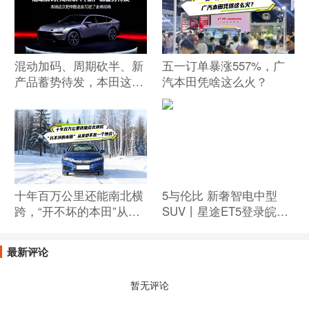
混动加码、周期砍半、新
五一订单暴涨557%，广
产品蓄势待发，本田这次
汽本田凭啥这么火？
把中国速度写进了全球战
略
十年百万公里还能南北横
5与伦比 新奢智电中型
跨，“开不坏的本田”从来
SUV丨星途ET5登录皖赣
都不是一个传说！
大地 13.49万起享百万级
智驾体验
最新评论
暂无评论