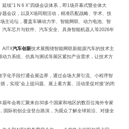
。
延续"1 N 6 X"四级会议体系，即1场开幕式暨全体大
场专题会议，以及X场同期活动，精准匹配战略、学术、技
9场主论坛，覆盖车辆动力学、智能网联、动力电池、智
汽车芯片与软件、汽车安全、具身智能机器人等2026年
。
AITX
汽车创新
技术展围绕智能网联新能源汽车的技术主
源动力系统、仿真与测试等展区紧扣产业需求，让技术方
数字化手段打通会展边界，通过会场大屏引流、小程序智
举措，实现"会上提问题、展上看方案、活动里促对接"的闭
本届年会将汇聚来自30多个国家和地区的数百位海外专家
流，国际初创企业登台路演，为观众了解全球前沿、对接全