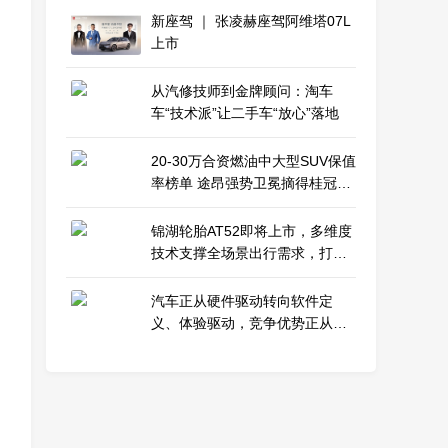
新座驾 ｜ 张凌赫座驾阿维塔07L
上市
从汽修技师到金牌顾问：淘车
车“技术派”让二手车“放心”落地
20-30万合资燃油中大型SUV保值
率榜单 途昂强势卫冕摘得桂冠，
途昂X紧随其后稳居榜眼
锦湖轮胎AT52即将上市，多维度
技术支撑全场景出行需求，打造
全地形轮胎新选择
汽车正从硬件驱动转向软件定
义、体验驱动，竞争优势正从硬
件本身转向智能化