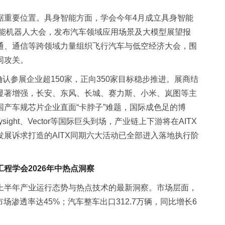
据重要位置。具身智能方面，学会今年4月成立具身智能
智能机器人大会，发布汽车领域应用场景及大模型展望报
通、通信等跨领域力量组织飞行汽车与低空经济大会，围
同攻关。
确认参展企业超150家，正向350家目标稳步推进。展商结
显著增强，长安、东风、长城、赛力斯、小米、岚图等主
产车规芯片企业直面“卡脖子”难题，国际成色足的博
sight、Vector等国际巨头到场，产业链上下游将在AITX
展诉求打造的AITX同期六大活动已全部进入落地执行阶
。
程学会2026年中热点洞察
上半年产业运行态势与热点技术的最新洞察。市场层面，
，市场渗透率达45%；汽车整车出口312.7万辆，同比增长6