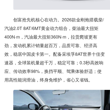
创富抢先机核心在动力。2026款金刚炮搭载柴/
汽油2.0T 8AT/6MT黄金动力组合，柴油最大扭矩
400N·m，汽油最大扭矩360N·m，拉货爬坡更有
劲，发动机累计销量超百万，品质可靠、经济高
效，稳居中国皮卡第一。配备采埃孚8AT世界十佳变
速器，全球装机量超千万，稳定可靠；0.3秒高效响
应、传动效率98%，换挡平顺、驾乘体验舒适；使
用高性能润滑油，终身免维护，省心又省钱。