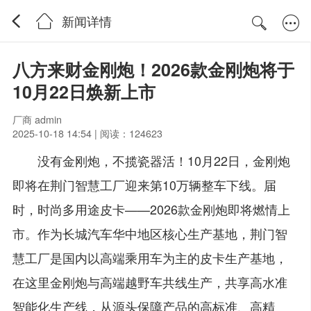
新闻详情
八方来财金刚炮！2026款金刚炮将于
10月22日焕新上市
厂商 admin
2025-10-18 14:54 | 阅读：124623
没有金刚炮，不揽瓷器活！
1
0
月2
2
日，金刚炮
即将在荆门智慧工厂迎来第1
0
万辆整
车下
线。届
时，
时尚多用途皮卡
——2
026
款金刚炮即将燃情
上
市。作为长城汽车华中地区核心生产基地，
荆门
智
慧
工厂是国内
以
高端
乘用车为主的
皮卡生产基地，
在这里金刚炮与高端越野车
共线生产，共享高水准
智能化生产线，从源头保障产品的
高标准、高精