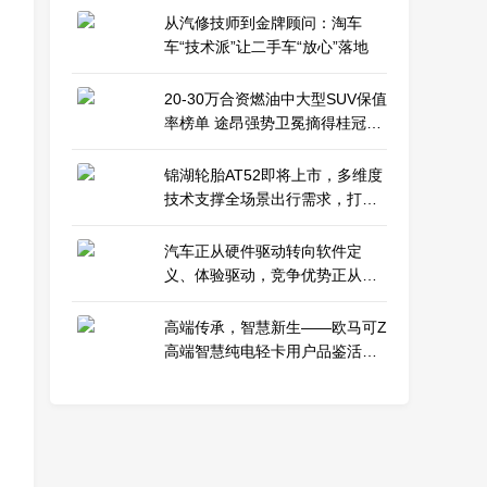
从汽修技师到金牌顾问：淘车
车“技术派”让二手车“放心”落地
20-30万合资燃油中大型SUV保值
率榜单 途昂强势卫冕摘得桂冠，
途昂X紧随其后稳居榜眼
锦湖轮胎AT52即将上市，多维度
技术支撑全场景出行需求，打造
全地形轮胎新选择
汽车正从硬件驱动转向软件定
义、体验驱动，竞争优势正从硬
件本身转向智能化
高端传承，智慧新生——欧马可Z
高端智慧纯电轻卡用户品鉴活动
圆满举行