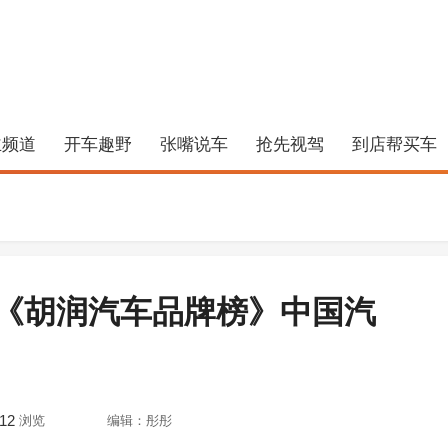
主频道
开车趣野
张嘴说车
抢先视驾
到店帮买车
《胡润汽车品牌榜》中国汽
12
浏览
编辑：彤彤